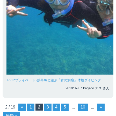
VIPプライベート♪熱帯魚と遊ぶ「青の洞窟」体験ダイビング
2018/07/07 kageco ナス さん
2 / 19
«
1
2
3
4
5
...
10
...
»
最後 »