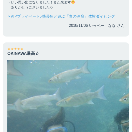
・いい思い出になりました！また来ます
ありがとうございました♡
VIPプライベート♪熱帯魚と遊ぶ「青の洞窟」体験ダイビング
2018/11/06 いっぺー なな さん
★★★★★
OKINAWA最高☆