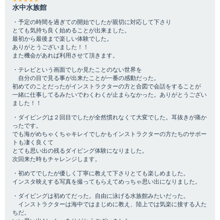
★★★★★
水中水族館
・予定の時間を過ぎての開始でしたが親切に対応して下さり
とても気持ち良く始めることが出来ました。
最初から最後まで楽しい体験でした。
ありがとうございました！！
また機会があれば利用させて頂きます。
・テレビという画面でしか見たことのない世界を
自分の目で見る事が出来たことが一番の感動だった。
初めてのことだったがインストラクターの方と合図で会話をすることが
一緒に仕事してるみたいでわくわくが止まらなかった。ありがとうござい
ました！！
・ダイビングは２回目でしたが全然慣れなくて大変でした。耳抜きが痛か
ったです。
でも海がめちゃくちゃキレイでしかもインストラクターの方たちのサポー
トも凄く良くて
とても思い出の残るダイビング体験になりました。
次回来た時もチャレンジします。
・初めてでしたが優しく丁寧に教えて下さりとても楽しめました。
インスタ映えする写真を撮ってもらえてめっちゃ思い出になりました。
・ダイビングは初めてだった。自由に泳げる水族館みたいだった。
インストラクターは海中ではまじめに教え、陸上では気楽に接する人た
ちだ。