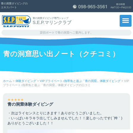
青の洞窟ダイビングの
エキスパート
青の洞窟ダイビング専門ショップ
S.E.P.マリンクラブ
貸切ボートで青の洞窟へご案内します。
ホーム
青の洞窟思い出ノート（クチコミ）
メニュー料金・予約
ショップ紹介
ホーム
>
体験ダイビング
>
VIPプライベート♪熱帯魚と遊ぶ「青の洞窟」体験ダイビング
>
VIP
プライベート♪熱帯魚と遊ぶ「青の洞窟」体験ダイビングの口コミ
スタッフ紹介
青の洞窟思い出ノート
★★★★★
青の洞窟体験ダイビング
知っ得！情報
・次はライセンスとりにきます！ありがとうございました。
・いっぱいキラキラ出してしみませんでした！！楽しかったです( ´艸｀)
ありがとうございました！！
よくあるご質問