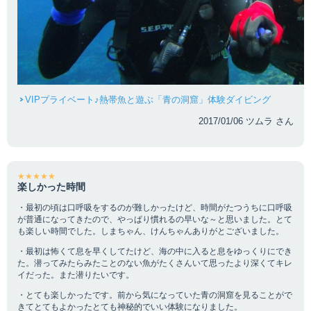
VIPプライベート♪熱帯魚と遊ぶ「青の洞窟」体験ダイビング
2017/01/06 ツムラ さん
★★★★★
楽しかった時間
・最初の頃は口呼吸をするのが難しかったけど、時間がたつうちに口呼吸
が普通になってきたので、やっぱり慣れるの早いな～と思いました。とて
も楽しい時間でした。しまちゃん、けんちゃんありがとございました。
・最初は怖くて息を早くしてたけど、海の中に入ると息をゆっくりにでき
た。潜ってみたらみたことのない魚がたくさんいて思ったより深くてキレ
イだった。また潜りたいです。
・とても楽しかったです。前から気になっていた青の洞窟を見ることがで
きてとてもよかったとても神秘的でいい体験になりました。