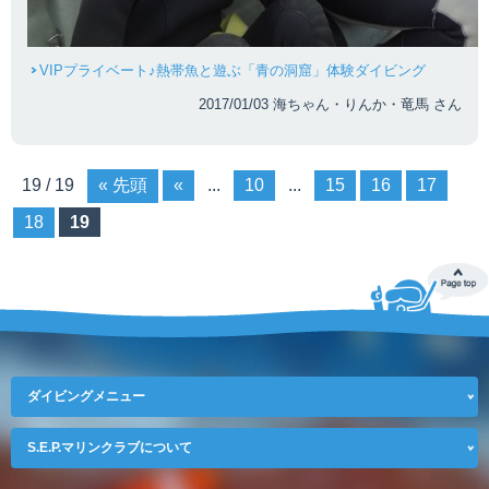
VIPプライベート♪熱帯魚と遊ぶ「青の洞窟」体験ダイビング
2017/01/03 海ちゃん・りんか・竜馬 さん
19 / 19
« 先頭
«
...
10
...
15
16
17
18
19
ダイビングメニュー
S.E.P.マリンクラブについて