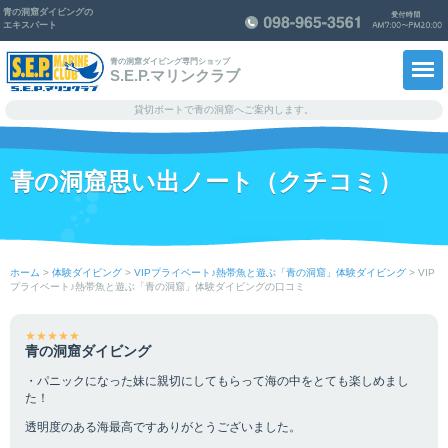
青の洞窟ダイビングの
エキスパート
青の洞窟ダイビング専門ショップ
S.E.P.マリンクラブ
貸切ボートで青の洞窟へご案内します。
ホーム
青の洞窟思い出ノート（クチコミ）
メニュー料金・予約
ショップ紹介
ホーム
>
体験ダイビング
>
VIPプライベート♪熱帯魚と遊ぶ「青の洞窟」体験ダイビング
>
VIP
プライベート♪熱帯魚と遊ぶ「青の洞窟」体験ダイビングの口コミ
スタッフ紹介
青の洞窟思い出ノート
★★★★★
青の洞窟ダイビング
知っ得！情報
・パニックになった妹に親切にしてもらって海の中をとても楽しめまし
た！
よくあるご質問
透明度のある海最高ですありがとうございました。