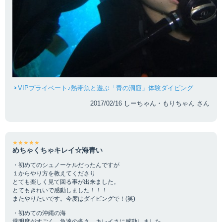
VIPプライベート♪熱帯魚と遊ぶ「青の洞窟」体験ダイビング
2017/02/16 しーちゃん・もりちゃん さん
★★★★★
めちゃくちゃキレイ☆海青い
・初めてのシュノーケルだったんですが
１からやり方を教えてくださり
とても楽しく見て回る事が出来ました。
とてもきれいで感動しました！！！
またやりたいです。今度はダイビングで！(笑)
・初めての沖縄の海
透明度がすごく、魚達の多さ、キレイさに感動しました。