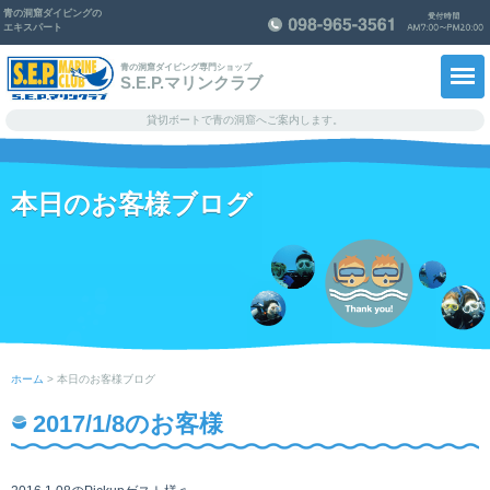
青の洞窟ダイビングの
エキスパート
青の洞窟ダイビング専門ショップ
S.E.P.マリンクラブ
貸切ボートで青の洞窟へご案内します。
ホーム
本日のお客様ブログ
メニュー料金・予約
ショップ紹介
スタッフ紹介
青の洞窟思い出ノート
ホーム
> 本日のお客様ブログ
知っ得！情報
2017/1/8のお客様
よくあるご質問