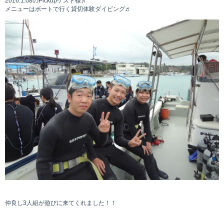
2016.1.08のPickupゲスト様♬
お問い合わせ
メニューはボートで行く貸切体験ダイビング♬
仲良し3人組が遊びに来てくれました！！