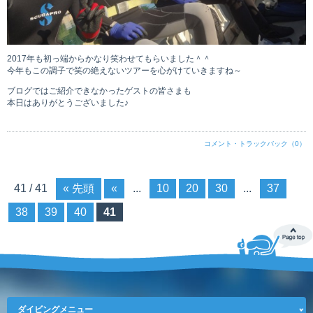
2017年も初っ端からかなり笑わせてもらいました＾＾
今年もこの調子で笑の絶えないツアーを心がけていきますね～
ブログではご紹介できなかったゲストの皆さまも
本日はありがとうございました♪
コメント・トラックバック（0）
41 / 41
« 先頭
«
...
10
20
30
...
37
38
39
40
41
ダイビングメニュー