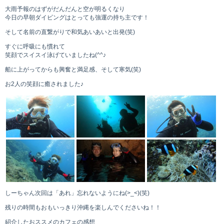
大雨予報のはずがだんだんと空が明るくなり
今日の早朝ダイビングはとっても強運の持ち主です！
そして名前の直繋がりで和気あいあいと出発(笑)
すぐに呼吸にも慣れて
笑顔でスイスイ泳げていましたね(^^♪
船に上がってからも興奮と満足感、そして寒気(笑)
お2人の笑顔に癒されました♪
しーちゃん次回は「あれ」忘れないようにね(>_<)(笑)
残りの時間もおもいっきり沖縄を楽しんでくださいね！！
紹介したおススメのカフェの感想