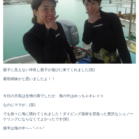
親子に見えない仲良し親子が遊びに来てくれました(笑)
最初姉妹かと思いましたよ！！
今日の天気は生憎の雨でしたが、海の中はめっちゃキレイ☆
なのにママが…(笑)
でも徐々に海に慣れてくれました！ダイビング器材を背負った贅沢なシュノー
ケリングにならなくてよかったです(笑)
後半は海の中へ～°˖✧✧˖°