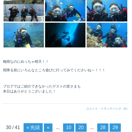
梅雨なのにめっちゃ晴天！！
雨降る前にいろんなところ遊びに行ってみてくださいね～！！！
ブログではご紹介できなかったゲストの皆さまも
本日はありがとうございました！
コメント・トラックバック（0）
30 / 41
« 先頭
«
...
10
20
...
28
29