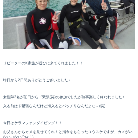
リピーターのK家族が遊びに来てくれました！！
昨日から2日間ありがとうございました♪
女性陣2名が初日からド緊張(笑)の参加でしたが無事楽しく終われました♪
入る前はド緊張なんだけど海入るとバッチリなんだよな～(笑)
今日はケラマファンダイビング！！
お父さんからカメを見せてくれ！と指令をもらったユウスケですが、カメがい
ないいない(´;ω;｀)