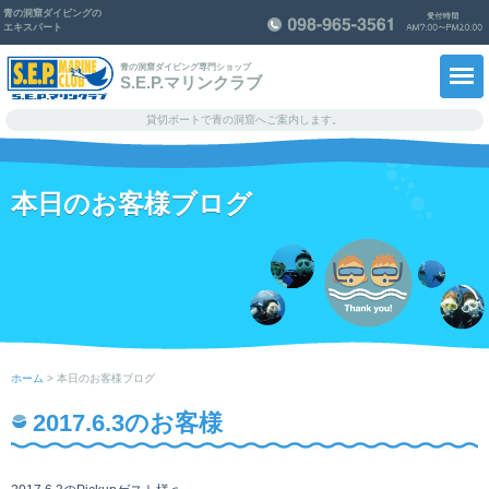
青の洞窟ダイビングの
エキスパート
青の洞窟ダイビング専門ショップ
S.E.P.マリンクラブ
貸切ボートで青の洞窟へご案内します。
ホーム
本日のお客様ブログ
メニュー料金・予約
ショップ紹介
スタッフ紹介
青の洞窟思い出ノート
ホーム
> 本日のお客様ブログ
知っ得！情報
2017.6.3のお客様
よくあるご質問