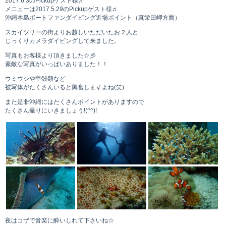
2017.6.3のPickupゲスト様♬
お問い合わせ
メニューは2017.5.29のPickupゲスト様♬
沖縄本島ボートファンダイビング近場ポイント（真栄田岬方面）
スカイツリーの街よりお越しいただいたお２人と
じっくりカメラダイビングして来ました。
写真もお客様より頂きました☆彡
素敵な写真がいっぱいありました！！
ウミウシや甲殻類など
被写体がたくさんいると興奮しますよね(笑)
また是非沖縄にはたくさんポイントがありますので
たくさん撮りにいきましょう!(^^)!
夜はコザで音楽に酔いしれて下さいね☆