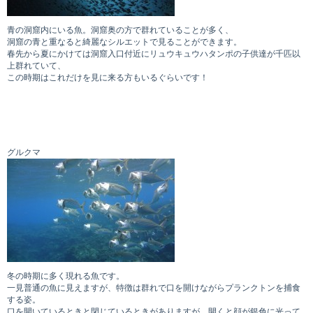
青の洞窟内にいる魚。洞窟奥の方で群れていることが多く、
洞窟の青と重なると綺麗なシルエットで見ることができます。
春先から夏にかけては洞窟入口付近にリュウキュウハタンポの子供達が千匹以
上群れていて、
この時期はこれだけを見に来る方もいるぐらいです！
グルクマ
冬の時期に多く現れる魚です。
一見普通の魚に見えますが、特徴は群れで口を開けながらプランクトンを捕食
する姿。
口を開いているときと閉じているときがありますが、開くと顔が銀色に光って