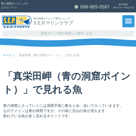
青の洞窟ダイビングの
エキスパート
青の洞窟ダイビング専門ショップ
S.E.P.マリンクラブ
貸切ボートで青の洞窟へご案内します。
ホーム
ホーム
>
「真栄田岬（青の洞窟ポイント）」で見れる魚
メニュー料金・予約
「真栄田岬（青の洞窟ポイン
ショップ紹介
ト）」で見れる魚
スタッフ紹介
青の洞窟思い出ノート
青の洞窟に入っていくには洞窟手前に船をとめ、泳いで入っていきます。
なのでメインは青の洞窟ですが、その前に沢山の魚が見れます。
知っ得！情報
群れでいる魚が多く見れるポイントです。
よくあるご質問